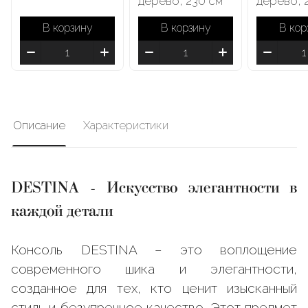
дерево, 230 cм
дерево, 
В корзину
В корзину
В кор
Описание
Характеристики
DESTINA - Искусство элегантности в
каждой детали
Консоль DESTINA – это воплощение
современного шика и элегантности,
созданное для тех, кто ценит изысканный
стиль и безупречное качество. Этот предмет