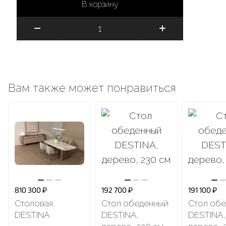
В корзину
Вам также может понравиться
810 300 ₽
192 700 ₽
191 100 ₽
Столовая
Стол обеденный
Стол об
DESTINA
DESTINA,
DESTINA,