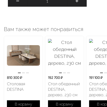
Вам также может понравиться
810 300 ₽
192 700 ₽
191 100 ₽
Столовая
Стол обеденный
Стол об
DESTINA
DESTINA,
DESTINA,
дерево, 230 cм
дерево, 
В корзину
В корзину
В кор