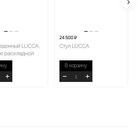
24 500 ₽
еденный LUCCA,
Стул LUCCA
 не раскладной
ину
В корзину