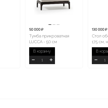
50 000 ₽
130 000 ₽
Тумба прикроватная
Стол об
LUCCA - 50 см
175 см,
В корзину
В корз