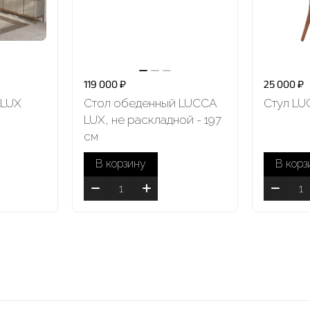
119 000 ₽
25 000 ₽
 LUX
Стол обеденный LUCCA
Стул LU
LUX, не раскладной - 197
см
В корзину
В корз