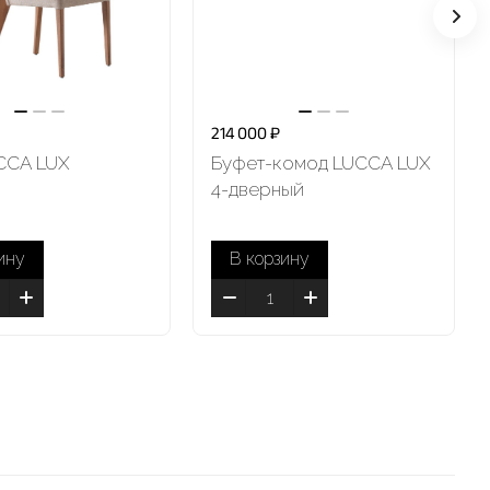
214 000 ₽
CCA LUX
Буфет-комод LUCCA LUX
4-дверный
ину
В корзину