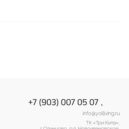
+7 (903) 007 05 07
info@yolliving.ru
ТК «Три Кита»,
г.Одинцово, р.п. Новоивановское,