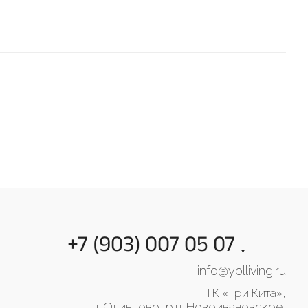
+7 (903) 007 05 07
info@yolliving.ru
ТК «Три Кита»,
г.Одинцово, р.п. Новоивановское,