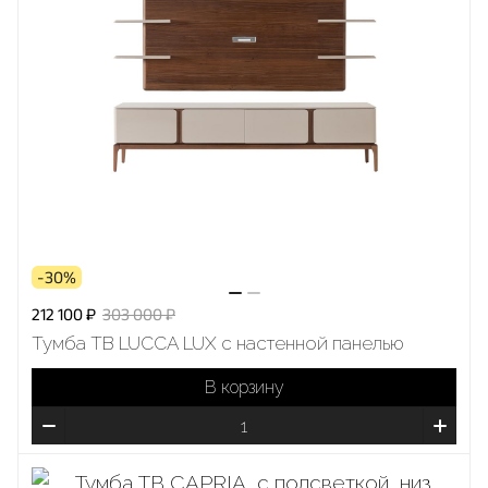
-30%
212 100 ₽
303 000 ₽
Тумба ТВ LUCCA LUX с настенной панелью
В корзину