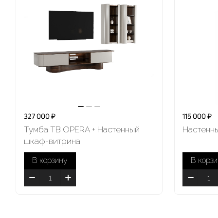
327 000 ₽
115 000 ₽
Тумба ТВ OPERA + Настенный
Настенн
шкаф-витрина
В корзину
В корз