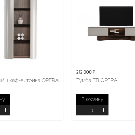
212 000 ₽
ый шкаф-витрина OPERA
Тумба ТВ OPERA
ину
В корзину